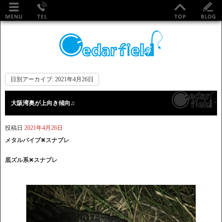
日別アーカイブ:
2021年4月26日
大阪湾奥が上向き傾向♫
投稿日
2021年4月26日
メタルバイブ
✖︎
スナブレ
底ズル系
✖︎
スナブレ