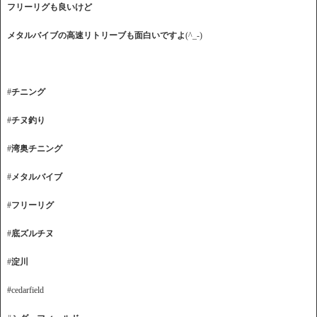
フリーリグも良いけど
メタルバイブの高速リトリーブも面白いですよ
(^_-)
#
チニング
#
チヌ釣り
#
湾奥チニング
#
メタルバイブ
#
フリーリグ
#
底ズルチヌ
#
淀川
#cedarfield