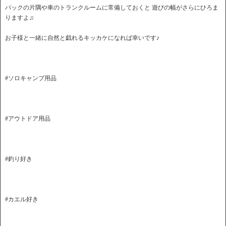
バックの片隅や車のトランクルームに常備しておくと 遊びの幅がさらにひろま
りますよ♫
お子様と一緒に自然と戯れるキッカケになれば幸いです♪
#ソロキャンプ用品
#アウトドア用品
#釣り好き
#カエル好き