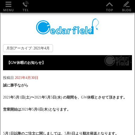
月別アーカイブ:
2021年4月
【GW休暇のお知らせ】
投稿日
2021年4月30日
誠に勝手ながら
2021
年
5
月
1
日
(
土
)
〜
2021
年
5
月
5
日
(
水
)
の期間を、
GW
休暇とさせて頂きます。
営業開始は
2021
年
5
月
6
日
(
木
)
となります。
5
月
1
日以降のご注文に関しましては、
5
月
6
日より順次発送となります。