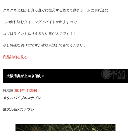
クネクネと動かし真っ直ぐに復元する際まで動きボトムに倒れ込む
この倒れ込むタイミングでバイトが出ますので
コツはラインを貼りすぎない事が大切です！！
少し特殊な釣り方ですが皆様も試してみてください。
商品詳細を見る
大阪湾奥が上向き傾向♫
投稿日
2021年4月26日
メタルバイブ
✖︎
スナブレ
底ズル系
✖︎
スナブレ