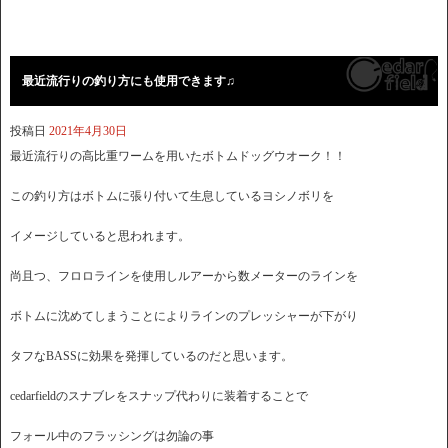
最近流行りの釣り方にも使用できます♫
投稿日
2021年4月30日
最近流行りの高比重ワームを用いたボトムドッグウオーク！！
この釣り方はボトムに張り付いて生息しているヨシノボリを
イメージしていると思われます。
尚且つ、フロロラインを使用しルアーから数メーターのラインを
ボトムに沈めてしまうことによりラインのプレッシャーが下がり
タフなBASSに効果を発揮しているのだと思います。
cedarfieldのスナブレをスナップ代わりに装着することで
フォール中のフラッシングは勿論の事