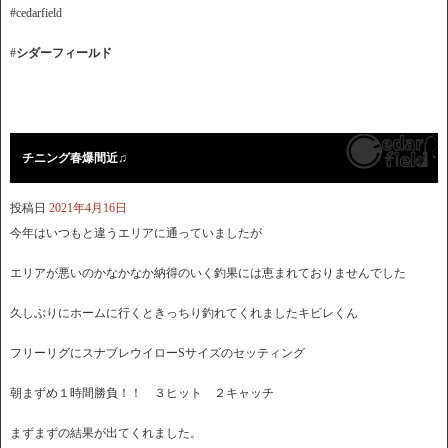
#cedarfield
#
シダーフィールド
チニング春爆間近♫
投稿日
2021年4月16日
今年はいつもと違うエリアに通っていましたが
エリアが悪いのかなかなか納得のいく釣果には恵まれておりませんでした
久しぶりにホームに行くときっちり釣れてくれましたキビレくん
フリーリグにスナブレウイローSサイズのセッティング
朝まずめ１時間勝負！！ ３ヒット ２キャッチ
まずまずの結果が出てくれました。