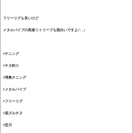
フリーリグも良いけど
メタルバイブの高速リトリーブも面白いですよ
(^_-)
#
チニング
#
チヌ釣り
#
湾奥チニング
#
メタルバイブ
#
フリーリグ
#
底ズルチヌ
#
淀川