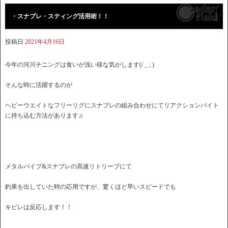
・スナブレ・スティング活用術！！
投稿日
2021年4月16日
今年の河川チニングは食いが浅い様な気がします(/ _ ; )
そんな時に活躍するのが
ヘビーウエイトなフリーリグにスナブレの組み合わせにてリアクションバイト
に持ち込む方法があります♫
メタルバイブ&スナブレの高速リトリーブにて
釣果を出していた時の応用ですが、驚くほど早いスピードでも
キビレは反応します！！