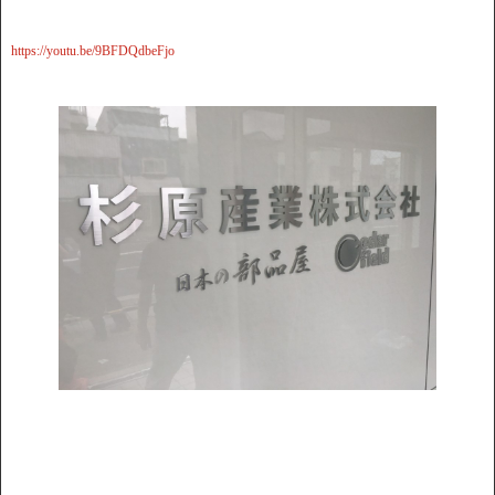
https://youtu.be/9BFDQdbeFjo