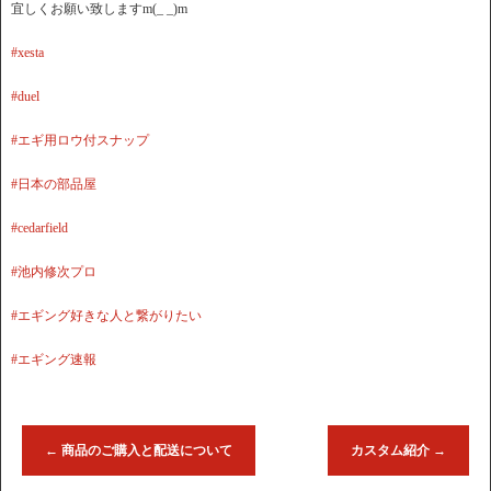
宜しくお願い致しますm(_ _)m
#xesta
#duel
#エギ用ロウ付スナップ
#日本の部品屋
#cedarfield
#池内修次プロ
#エギング好きな人と繋がりたい
#エギング速報
←
商品のご購入と配送について
カスタム紹介
→