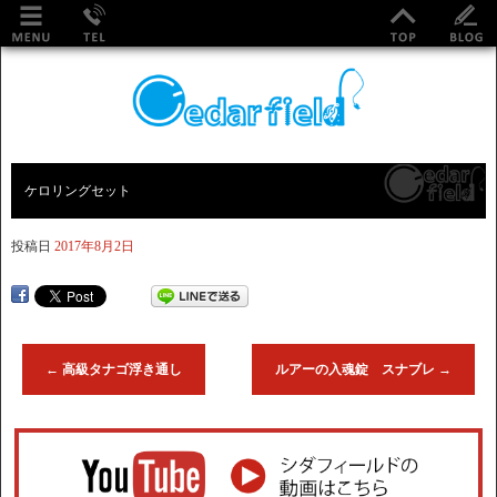
ケロリングセット
投稿日
2017年8月2日
←
高級タナゴ浮き通し
ルアーの入魂錠 スナブレ
→