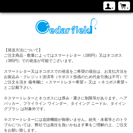
【発送方法について】
ご注文商品・数量によってはスマートレター（180円）又はネコポス
（385円）での発送が可能でございます。
スマートレター又はネコポスでの発送をご希望の場合は、お支払方法を
お振込み・クレジット決済等（※ポスト投函のため代金引換は不可）で
ご注文を頂き 備考欄に ＜スマートレター希望＞ 又は ＜ネコポス希望＞
とご記載下さい。
※スマートレターとネコポスには厚み・重さに制限等があります。ヘア
パッカー、フライライン ワインダー、タイイング ニードル、タイイン
グブラシ は対象外です。
※スマートレターには追跡機能が御座いません。紛失・未着等とのトラ
ブルについては、弊社では責任を負いかねます事をご理解の上、ご注文
をお願い致します。