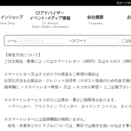
初めての釣り|
パスワード
メール
記
【発送方法について】
ご注文商品・数量によってはスマートレター（180円）又はネコポス（38
スマートレター又はネコポスでの発送をご希望の場合は
お支払方法をお振込み・クレジット決済等（※ポスト投函のため代金引換
備考欄に ＜スマートレター希望＞ 又は ＜ネコポス希望＞ とご記載下さい
※スマートレターとネコポスには厚み・重さに制限等があります。
ヘアパッカー、フライライン ワインダー、タイイング ニードル、タイイ
※スマートレターには追跡機能が御座いません。
紛失・未着等とのトラブルについては、弊社では責任を負いかねます事