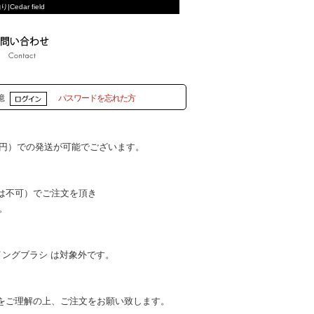
Cedar field
憶
パスワードを忘れた方
5円）での発送が可能でございます。
は不可）でご注文を頂き
。
ングブラシ は対象外です。
をご理解の上、ご注文をお願い致します。