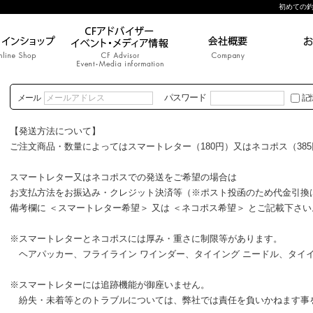
初めての釣り|
パスワード
メール
記
【発送方法について】
ご注文商品・数量によってはスマートレター（180円）又はネコポス（38
スマートレター又はネコポスでの発送をご希望の場合は
お支払方法をお振込み・クレジット決済等（※ポスト投函のため代金引換
備考欄に ＜スマートレター希望＞ 又は ＜ネコポス希望＞ とご記載下さい
※スマートレターとネコポスには厚み・重さに制限等があります。
ヘアパッカー、フライライン ワインダー、タイイング ニードル、タイイ
※スマートレターには追跡機能が御座いません。
紛失・未着等とのトラブルについては、弊社では責任を負いかねます事