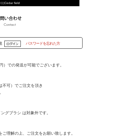
Cedar field
憶
パスワードを忘れた方
5円）での発送が可能でございます。
は不可）でご注文を頂き
。
ングブラシ は対象外です。
をご理解の上、ご注文をお願い致します。