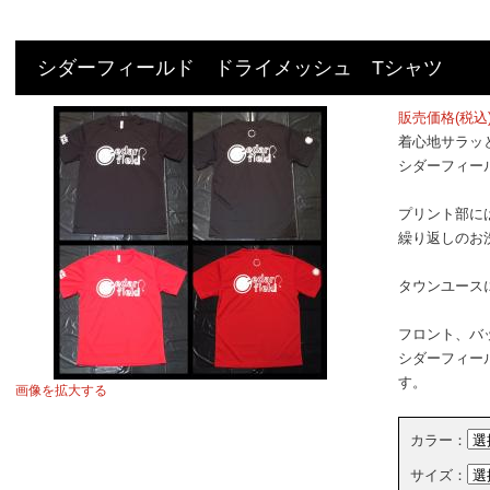
シダーフィールド ドライメッシュ Tシャツ
販売価格(税込
着心地サラッ
シダーフィー
プリント部に
繰り返しのお
タウンユース
フロント、バ
シダーフィー
す。
画像を拡大する
カラー：
サイズ：