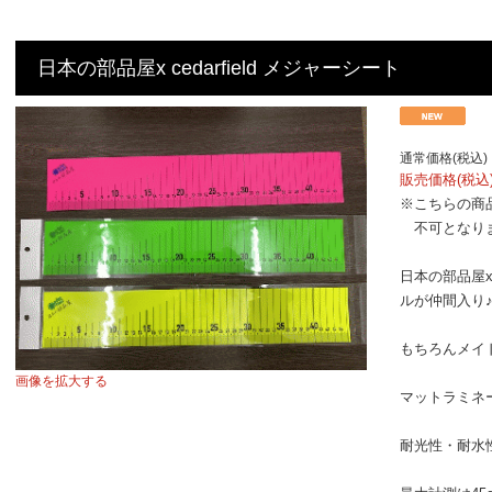
日本の部品屋x cedarfield メジャーシート
通常価格(税込)
販売価格(税込
※こちらの商
不可となりま
日本の部品屋x 
ルが仲間入り
もちろんメイド
画像を拡大する
マットラミネ
耐光性・耐水