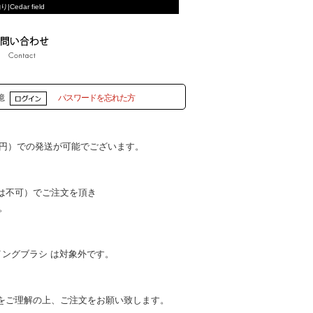
Cedar field
憶
パスワードを忘れた方
5円）での発送が可能でございます。
は不可）でご注文を頂き
。
ングブラシ は対象外です。
をご理解の上、ご注文をお願い致します。