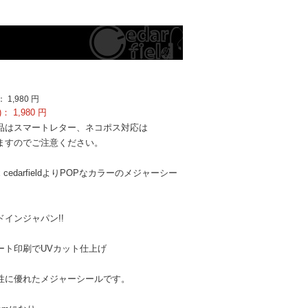
：
1,980
円
)：
1,980
円
品はスマートレター、ネコポス対応は
すのでご注意ください。
cedarfieldよりPOPなカラーのメジャーシー
♪
インジャパン!!
ート印刷でUVカット仕上げ
性に優れたメジャーシールです。