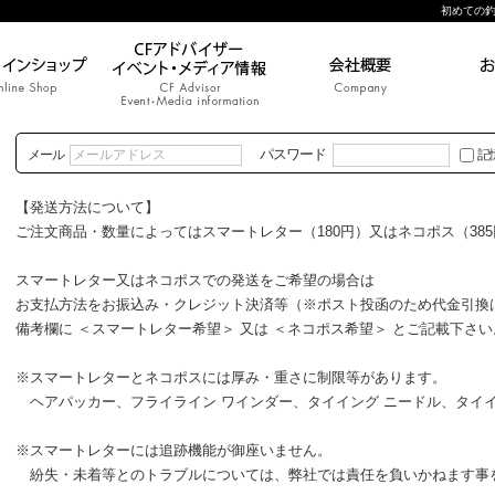
初めての釣り|
パスワード
メール
記
【発送方法について】
ご注文商品・数量によってはスマートレター（180円）又はネコポス（38
スマートレター又はネコポスでの発送をご希望の場合は
お支払方法をお振込み・クレジット決済等（※ポスト投函のため代金引換
備考欄に ＜スマートレター希望＞ 又は ＜ネコポス希望＞ とご記載下さい
※スマートレターとネコポスには厚み・重さに制限等があります。
ヘアパッカー、フライライン ワインダー、タイイング ニードル、タイイ
※スマートレターには追跡機能が御座いません。
紛失・未着等とのトラブルについては、弊社では責任を負いかねます事