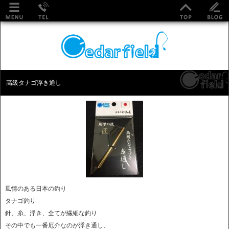
高級タナゴ浮き通し
風情のある日本の釣り
タナゴ釣り
針、糸、浮き、全てが繊細な釣り
その中でも一番厄介なのが浮き通し、