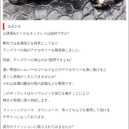
コメント
お洒落&クールなネックレスは如何ですか?
弊社では金属加工を得意としており
アングラーの為のアクセサリーを製造致しました。
何故、アングラーの為なのか?疑問ですよね?
暑い季節のシルバーやゴールドなどのアクセサリーを身に着けると
直ぐに表面がくすんできませんか?
それは金属の酸化や肌の皮脂などが要因です。
このネックレスはロジウムメッキ加工を施すことにより
輝きが長期に渡り持続します。
フィッシングユース、タウンユース、等々どちらでも着用して頂ける
デザインになっております。
貴方のファッションに取り入れてみませんか?